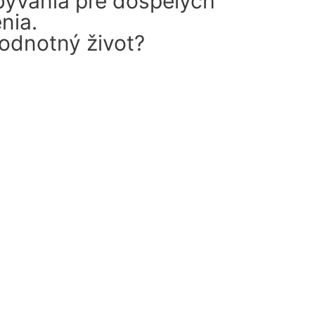
bývania pre dospelých
nia.
hodnotný život?