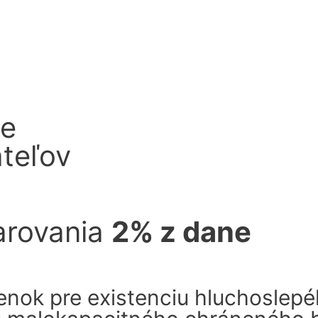
ie
ateľov
arovania
2% z dane
enok pre existenciu hluchoslepé