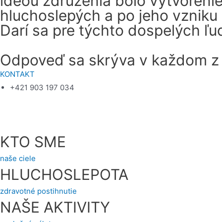
ideou združenia bolo vytvoren
hluchoslepých a po jeho vzniku
Darí sa pre týchto dospelých ľ
Odpoveď sa skrýva v každom z 
KONTAKT
+421 903 197 034
KTO SME
naše ciele
HLUCHOSLEPOTA
zdravotné postihnutie
NAŠE AKTIVITY