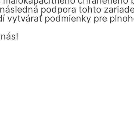
ie malokapacitného chráneného 
 následná podpora tohto zariade
udí vytvárať podmienky pre plno
nás!